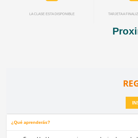
LA CLASE ESTA DISPONIBLE
TARJETA A FINAL
Proxi
REG
IN
¿Qué aprenderás?