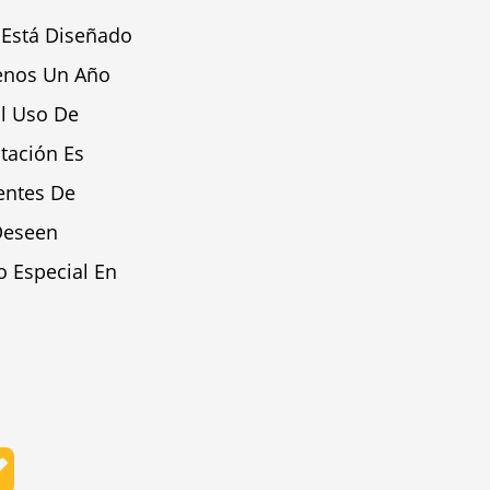
 Está Diseñado
Menos Un Año
El Uso De
tación Es
entes De
Deseen
o Especial En