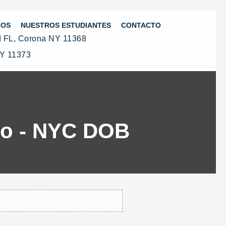
MOS
NUESTROS ESTUDIANTES
CONTACTO
nd FL, Corona NY 11368
NY 11373
do - NYC DOB