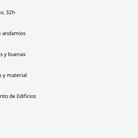
do, 32h
e andamios
as y buenas
s y material
nto de Edificios