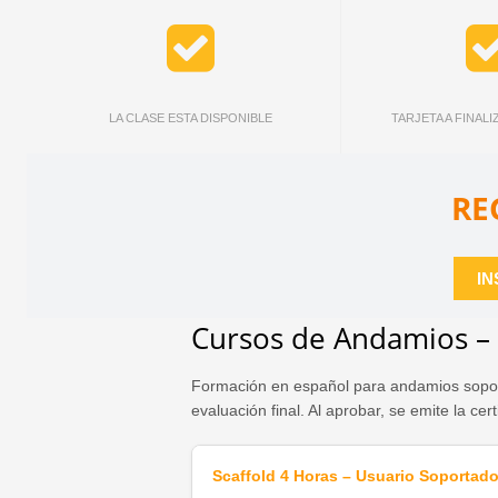
LA CLASE ESTA DISPONIBLE
TARJETA A FINAL
RE
IN
Cursos de Andamios – C
Formación en español para andamios soporta
evaluación final. Al aprobar, se emite la ce
Scaffold 4 Horas – Usuario Soportad