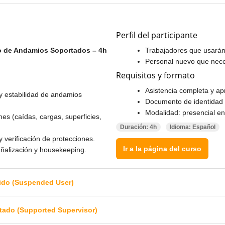
Perfil del participante
o de Andamios Soportados – 4h
Trabajadores que usarán
Personal nuevo que necesi
Requisitos y formato
Asistencia completa y ap
 estabilidad de andamios
Documento de identidad v
Modalidad: presencial e
nes (caídas, cargas, superficies,
Duración: 4h
Idioma: Español
y verificación de protecciones.
Ir a la página del curso
eñalización y housekeeping.
dido (Suspended User)
rtado (Supported Supervisor)