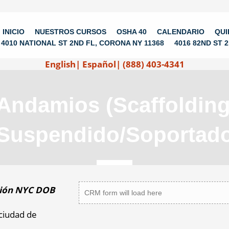
INICIO
NUESTROS CURSOS
OSHA 40
CALENDARIO
QUI
4010 NATIONAL ST 2ND FL, CORONA NY 11368
4016 82ND ST 
English
|
Español
|
(888) 403-4341
Andamios (Scaffolding,
Suspendido/Soportad
ación NYC DOB
CRM form will load here
ciudad de