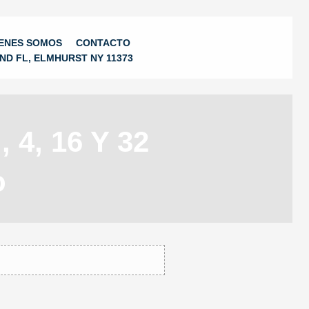
ENES SOMOS
CONTACTO
2ND FL, ELMHURST NY 11373
 4, 16 Y 32
o