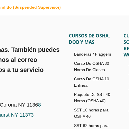
endido (Suspended Supervisor)
CURSOS DE OSHA,
C
DOB Y MAS
S
R
nas. También puedes
WA
Banderas / Flaggers
nos al correo
Curso De OSHA 30
s a tu servicio
Horas De Clases
Curso De OSHA 10
Enlinea
Paquete De SST 40
Horas (OSHA 40)
, Corona NY 1136
8
SST 10 horas para
hurst NY 11373
OSHA 40
SST 62 horas para